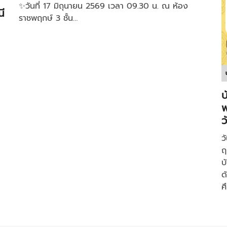
✨วันที่ 17 มิถุนายน 2569 เวลา 09.30 น. ณ ห้อง
ี
ราชพฤกษ์ 3 ชั้น…
บ
พ
ว
ว
ฤ
บ
ด
ศ