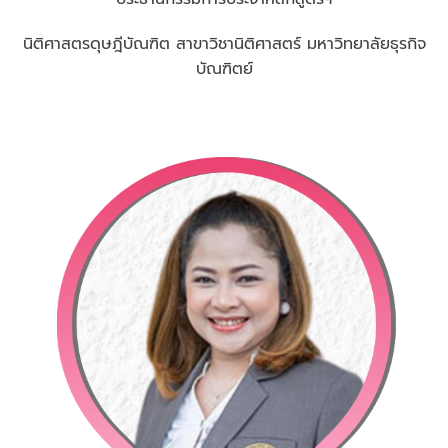
นิติศาสตรดุษฎีบัณฑิต สาขาวิชานิติศาสตร์ มหาวิทยาลัยธุรกิจ
บัณฑิตย์