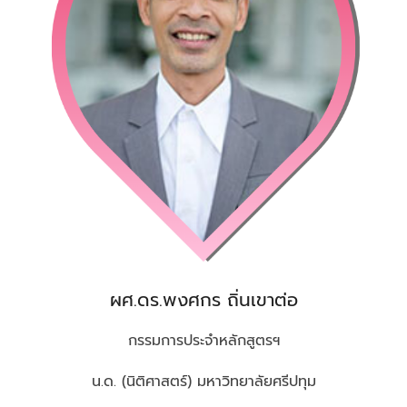
ผศ.ดร.พงศกร ถิ่นเขาต่อ
กรรมการประจำหลักสูตรฯ
น.ด. (นิติศาสตร์) มหาวิทยาลัยศรีปทุม