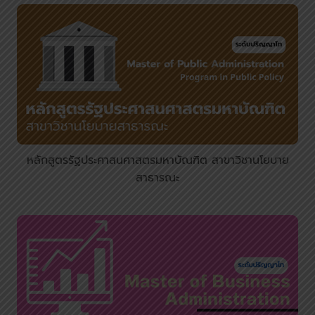
หลักสูตรรัฐประศาสนศาสตรมหาบัณฑิต สาขาวิชานโยบาย
สาธารณะ