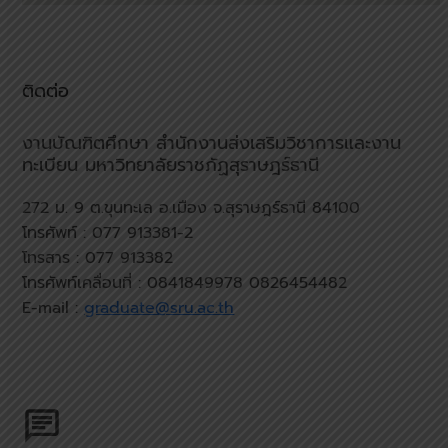
ติดต่อ
งานบัณฑิตศึกษา สำนักงานส่งเสริมวิชาการและงาน
ทะเบียน มหาวิทยาลัยราชภัฏสุราษฎร์ธานี
272 ม. 9 ต.ขุนทะเล อ.เมือง จ.สุราษฎร์ธานี 84100
โทรศัพท์ : 077 913381-2
โทรสาร : 077 913382
โทรศัพท์เคลื่อนที่ : 0841849978 0826454482
E-mail :
graduate@sru.ac.th