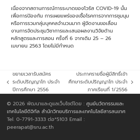
เนื่องจากสถานการณ์การระบาดของโวรัส COVID-19 นั้น
เพื่อการป้องกัน การเผยแพร่ของเชื้อโรคการจากการชุมนุม
หรือการรวมกลุ่มบุคคลจำนวนมาก ผู้จัดงานขอเลื่อน
งานการจัดประชุมวิชาการและเสนอผลงานวิจัยด้าน
หลักสูตรและการสอน ครั้งที่ 6 จากเดิม 25 – 26
เมษายน 2563 โดยไม่มีกำหนด
ขยายเวลารับสมัคร
ประกาศรายชื่อผู้มีสิทธิ์เข้า
ระดับปริญญาโท ประจำ
ศึกษาระดับปริญญาโท ประจำ
previous
next
ปีการศึกษา 2556
ภาคเรียนที่ 1/2556
post:
post:
© 2026 พัฒนาและดูแลเว็บไซต์โดย :
ศูนย์นวัตกรรมและ
เทคโนโลยีดิจิทัล สำนักวิทยบริการและเทคโนโลยีสารสนเทศ
Tel. 0-7791-3333 ต่อ*5103 Email :
peerapat@sru.ac.th