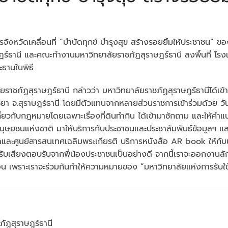
รจังหวัดเคลื่อนที่ “บำบัดทุกข์ บำรุงสุข สร้างรอยยิ้มให้ประชาชน” 
์ธานี และคณะทำงานมหาวิทยาลัยราชภัฏสุราษฎร์ธานี ลงพื้นที่ โรงเรี
ะธานในพิธี
าชภัฏสุราษฎร์ธานี กล่าวว่า มหาวิทยาลัยราชภัฏสุราษฎร์ธานีได้เข้าร
ชยา จ.สุราษฎร์ธานี โดยมีตัวแทนจากหลายส่วนราชการเข้าร่วมด้วย วัน
ี่ยวกับกฎหมายโดยเฉพาะเรื่องที่ดินทำกิน ได้เข้ามาซักถาม และให้ค
ุษยชนแห่งชาติ มาให้บริการกับประชาชนและประชาสัมพันธ์ข้อมูลฯ แ
ศูนย์สารสนเทศเฉลิมพระเกียรติ บริการหนังสือ AR book ให้กับน้องน
้รับเสียงตอบรับจากพี่น้องประชาชนเป็นอย่างดี จากนี้เราจะออกงานลักษณ
แน่นอน เพราะเราจะร่วมกันทำให้ความหมายของ “มหาวิทยาลัยแห่งการรับใช้
ภัฏสุราษฎร์ธานี