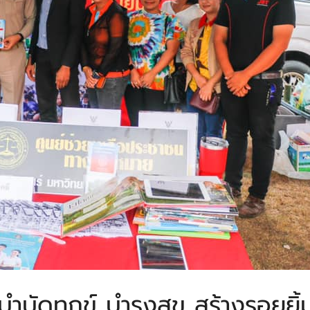
“บำบัดทุกข์ บำรุงสุข สร้างรอยยิ