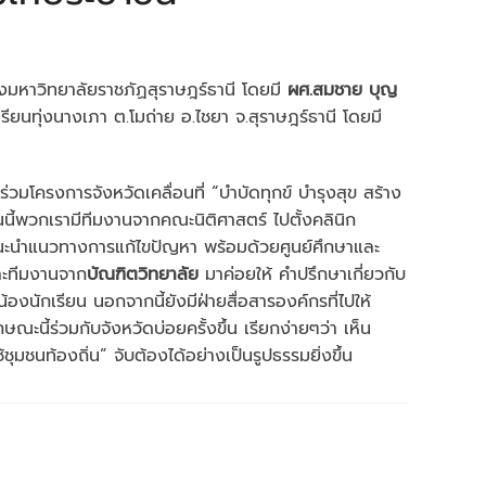
ของมหาวิทยาลัยราชภัฏสุราษฎร์ธานี โดยมี
ผศ.สมชาย บุญ
ยนทุ่งนางเภา ต.โมถ่าย อ.ไชยา จ.สุราษฎร์ธานี โดยมี
่วมโครงการจังหวัดเคลื่อนที่ “บำบัดทุกข์ บำรุงสุข สร้าง
นี้พวกเรามีทีมงานจากคณะนิติศาสตร์ ไปตั้งคลินิก
ำแนะนำแนวทางการแก้ไขปัญหา พร้อมด้วยศูนย์ศึกษาและ
ละทีมงานจาก
บัณฑิตวิทยาลัย
มาค่อยให้ คำปรึกษาเกี่ยวกับ
ักเรียน นอกจากนี้ยังมีฝ่ายสื่อสารองค์กรที่ไปให้
ะนี้ร่วมกับจังหวัดบ่อยครั้งขึ้น เรียกง่ายๆว่า เห็น
ชุมชนท้องถิ่น” จับต้องได้อย่างเป็นรูปธรรมยิ่งขึ้น