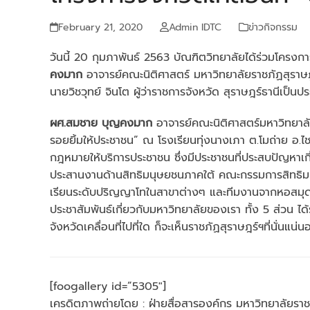
February 21, 2020
Admin IDTC
ข่าวกิจกรรม
วันนี้ 20 กุมภาพันธ์ 2563 บัณฑิตวิทยาลัยได้ร่วมโครงกา
คงมาก
อาจารย์คณะนิติศาสตร์ มหาวิทยาลัยราชภัฏสุราษฎร
นายวิชวุทย์ จินโต ผู้ว่าราชการจังหวัด สุราษฎร์ธานีเป็นปร
ผศ.สมชาย บุญคงมาก
อาจารย์คณะนิติศาสตร์มหาวิทยาลัยร
รอยยิ้มให้ประชาชน” ณ โรงเรียนทุ่งนางเภา ต.โมถ่าย อ.ไ
กฎหมายให้บริการประชาชน ซึ่งมีประชาชนที่ประสบปัญหาเก
ประสานงานด้านสิทธิมนุษยชนภาคใต้ คณะกรรมการสิทธิมน
เรียนระดับปริญญาโทในสาขาต่างๆ และทีมงานจากหอสมุดและ
ประชาสัมพันธ์เกี่ยวกับมหาวิทยาลัยของเรา ทั้ง 5 ส่วน ได
จังหวัดเคลื่อนที่ไปที่ใด ก็จะเห็นราชภัฏสุราษฎร์ฯที่นั่น
[foogallery id=”5305″]
เครดิตภาพถ่ายโดย : ฝ่ายสื่อสารองค์กร มหาวิทยาลัยราช