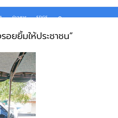
TA
ข่าวสาร
SDGS
างรอยยิ้มให้ประชาชน”