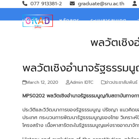
Skip
077 913381-2
graduate@sru.ac.th
to
content
เกี่ยวกับเรา
หลักสูตร
ระบบสารสนเทศ
พลวัตเชิง
พลวัตเชิงอำนาจรัฐธรรม
March 12, 2020
Admin IDTC
ข่าวประชาสัมพันธ์
MPS0202
พลวัตเชิงอำนาจ
รัฐธรรมนูญกับสถาบันทางกา
ประวัติและวิวัฒนาการของรัฐธรรมนูญ ปรัชญา แนวคิ
ประเทศ กระบวนการพัฒนารัฐธรรมนูญของไทย วิเคราะห์ปั
โครงสร้าง เนื้อหาสารัตถะในรัฐธรรมนูญแห่งราชอาณาจัก