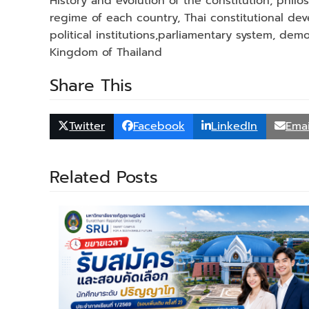
History and evolution of the constitution, philos
regime of each country, Thai constitutional de
political institutions,parliamentary system, de
Kingdom of Thailand
Share This
Twitter
Facebook
LinkedIn
Emai
Related Posts