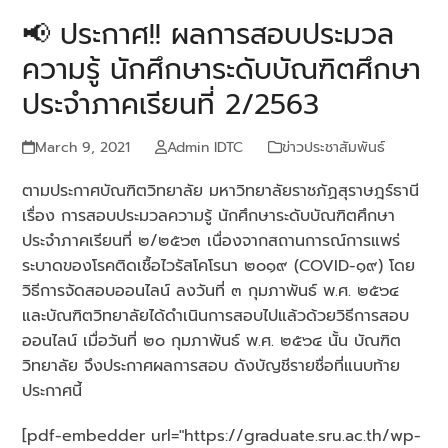
📢 ประกาศ!! ผลการสอบประมวล
ความรู้ นักศึกษาระดับบัณฑิตศึกษา
ประจำภาคเรียนที่ 2/2563
March 9, 2021
Admin IDTC
ข่าวประชาสัมพันธ์
ตามประกาศบัณฑิตวิทยาลัย มหาวิทยาลัยราชภัฏสุราษฎร์ธานี
เรื่อง การสอบประมวลความรู้ นักศึกษาระดับบัณฑิตศึกษา
ประจำภาคเรียนที่ ๒/๒๕๖๓ เนื่องจากสถานการณ์การแพร่
ระบาดของโรคติดเชื้อไวรัสโคโรนา ๒๐๑๙ (COVID-๑๙) โดย
วิธีการจัดสอบออนไลน์ ลงวันที่ ๓ กุมภาพันธ์ พ.ศ. ๒๕๖๔
และบัณฑิตวิทยาลัยได้ดำเนินการสอบไปแล้วด้วยวิธีการสอบ
ออนไลน์ เมื่อวันที่ ๒๐ กุมภาพันธ์ พ.ศ. ๒๕๖๔ นั้น บัณฑิต
วิทยาลัย จึงประกาศผลการสอบ ดังบัญชีรายชื่อที่แนบท้าย
ประกาศนี้
[pdf-embedder url="https://graduate.sru.ac.th/wp-