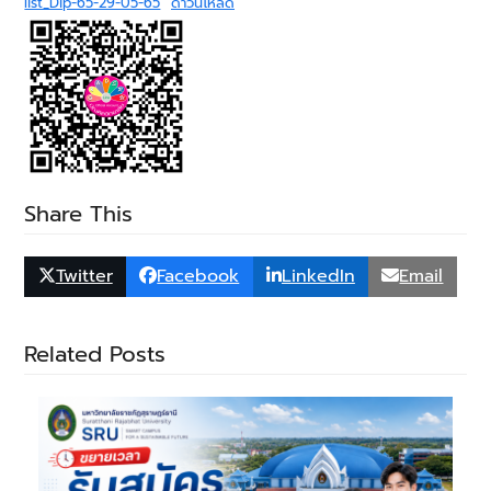
list_Dip-65-29-05-65
ดาวน์โหลด
Share This
Twitter
Facebook
LinkedIn
Email
Related Posts