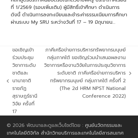
หลักสูตรประกาศนียบัตรบัณฑิตวิชาชีพครู ประจำภาคเรียน
ที่ 1/2569 (รอบเพิ่มเติม) ผู้มีสิทธิ์เข้าศึกษา ดำเนินการ
ดังนี้ ดำเนินการลงทะเบียนและชำระค่าธรรมเนียมการศึกษา
ผ่านระบบ My SRU ระหว่างวันที่ 17 – 19 มิถุนายน…
ขอเชิญเข้า
ภาคีเครือข่ายการบริหารทรัพยากรมนุษย์
ร่วมประชุม
กลุ่มภาคใต้ ขอเชิญร่วมนำเสนอผลงาน
วิชาการะดับ
วิชาการหรืองานวิจัยในการประชุมวิชาการ
ชาติและ
ระดับชาติ ภาคีเครือข่ายการบริหาร
next
นานาชาติ
ทรัพยากรมนุษย์ กลุ่มภาคใต้ ครั้งที่ 2
previous
post:
ราชภัฏ
(The 2d HRM NPST National
post:
สุราษฎร์ธานี
Conference 2022)
วิจัย ครั้งที่
17
© 2026 พัฒนาและดูแลเว็บไซต์โดย :
ศูนย์นวัตกรรมและ
เทคโนโลยีดิจิทัล สำนักวิทยบริการและเทคโนโลยีสารสนเทศ