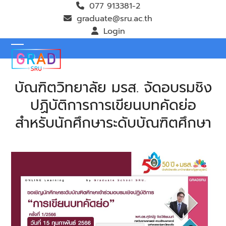
Skip
077 913381-2
to
graduate@sru.ac.th
content
Login
Open
Close
mobile
mobile
บัณฑิตวิทยาลัย มรส. จัดอบรมชิง
menu
menu
ปฏิบัติการการเขียนบทคัดย่อ
สำหรับนักศึกษาระดับบัณฑิตศึกษา