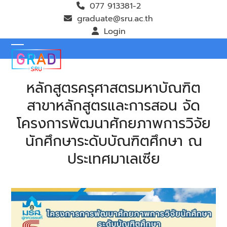
Skip
077 913381-2
to
graduate@sru.ac.th
content
Login
Open
Close
mobile
mobile
หลักสูตรครุศาสตรมหาบัณฑิต
menu
menu
สาขาหลักสูตรและการสอน จัด
โครงการพัฒนาศักยภาพการวิจัย
นักศึกษาระดับบัณฑิตศึกษา ณ
ประเทศมาเลเซีย