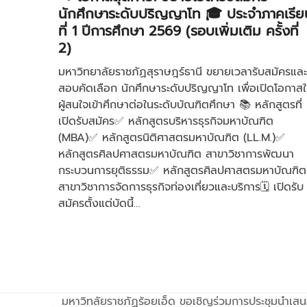
นักศึกษาระดับปริญญาโท 🎓 ประจำภาคเรีย
ที่ 1 ปีการศึกษา 2569 (รอบเพิ่มเติม ครั้งที่
2)
มหาวิทยาลัยราชภัฏสุราษฎร์ธานี ขยายเวลารับสมัครและ
สอบคัดเลือก นักศึกษาระดับปริญญาโท เพื่อเปิดโอกาสใ
ผู้สนใจเข้าศึกษาต่อในระดับบัณฑิตศึกษา 📚 หลักสูตรที่
เปิดรับสมัคร✅ หลักสูตรบริหารธุรกิจมหาบัณฑิต
(MBA)✅ หลักสูตรนิติศาสตรมหาบัณฑิต (LL.M.)✅
หลักสูตรศิลปศาสตรมหาบัณฑิต สาขาวิชาการพัฒนา
กระบวนการยุติธรรม✅ หลักสูตรศิลปศาสตรมหาบัณฑิต
สาขาวิชาการจัดการธุรกิจท่องเที่ยวและบริการ🗓 เปิดรับ
สมัครตั้งแต่บัดนี้…
มหาวิทลัยราชภัฏร้อยเอ็ด ขอเชิญร่วมการประชุมนำเสน