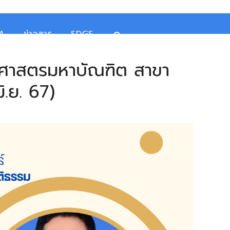
TA
ข่าวสาร
SDGS
ลปศาสตรมหาบัณฑิต สาขา
.ย. 67)