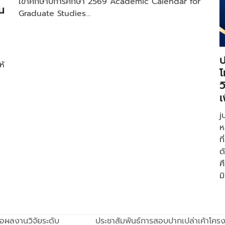
เข้าศึกษาปีการศึกษา 2569 Academic Calendar for
น
Graduate Studies…
ป
ห้
โ
ว
เ
j
ห
ท
ด
ศ
ม
อผลงานวิจัยระดับ
ประชาสัมพันธ์การสอบปากเปล่าเค้าโค