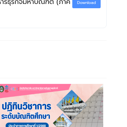
หารธุรกิจมหาบัณฑิต (ภาค
Download