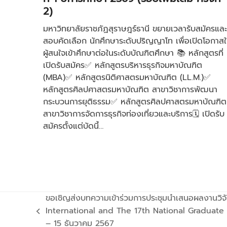
2)
มหาวิทยาลัยราชภัฏสุราษฎร์ธานี ขยายเวลารับสมัครและ
สอบคัดเลือก นักศึกษาระดับปริญญาโท เพื่อเปิดโอกาสใ
ผู้สนใจเข้าศึกษาต่อในระดับบัณฑิตศึกษา 📚 หลักสูตรที่
เปิดรับสมัคร✅ หลักสูตรบริหารธุรกิจมหาบัณฑิต
(MBA)✅ หลักสูตรนิติศาสตรมหาบัณฑิต (LL.M.)✅
หลักสูตรศิลปศาสตรมหาบัณฑิต สาขาวิชาการพัฒนา
กระบวนการยุติธรรม✅ หลักสูตรศิลปศาสตรมหาบัณฑิต
สาขาวิชาการจัดการธุรกิจท่องเที่ยวและบริการ🗓 เปิดรับ
สมัครตั้งแต่บัดนี้…
ขอเชิญส่งบทความเข้าร่วมการประชุมนำเสนอผลงานวิจัยบั
International and The 17th National Graduate R
previous
– 15 ธันวาคม 2567