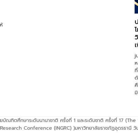
ป
ห้
โ
ว
เ
j
ห
ท
ด
ศ
ม
ณฑิตศึกษาระดับนานาชาติ ครั้งที่ 1 และระดับชาติ ครั้งที่ 17 (The 
esearch Conference (INGRC) )มหาวิทยาลัยราชภัฏอุดรธานี วันท