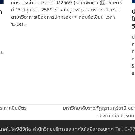
คnรู ประจำภาคเรียนที่ 1/2569 (รอบเพิ่มเติม)🗓️ วันเสาร์
ที่ 13 มิถุนายน 2569📌 หลักสูตรรัฐศาสตรมหาบัณฑิต
ป
า
สาขาวิชาการเมืองการปกครอง✏️ สอบข้อเขียน เวลา
โ
13.00…
ว
ป
ห
ท
ยน
ล
S
แ
ประกาศนียบัตร
มหาวิทยาลัยราชภัฏสุราษฎร์ธานี ขย
next
ประกาศนียบัตรบัณฑ
post:
เทคโนโลยีดิจิทัล สำนักวิทยบริการและเทคโนโลยีสารสนเทศ
Tel. 0-7