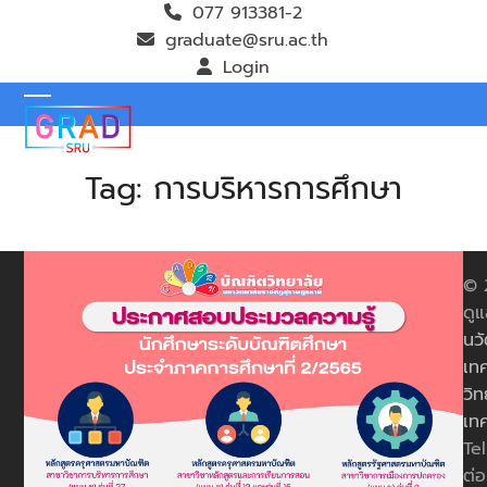
Skip
077 913381-2
to
graduate@sru.ac.th
content
Login
Open
Close
mobile
mobile
Tag:
การบริหารการศึกษา
menu
menu
© 
ดูแ
นว
เทค
วิท
เท
Te
ต่อ