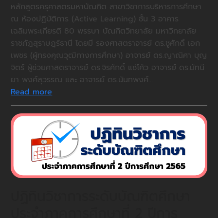
หลักสูตรครุศาสตรมหาบัณฑิต สาขาวิชาการบริหารการศึกษา
ณ ห้องปฏิบัติการ (Active Learning) ชั้น 3 อาคาร
เฉลิมพระเกียรติ 80 พรรษา บัณฑิตวิทยาลัย มหาวิทยาลัย
ราชภัฏสุราษฎร์ธานี โดยมี รองศาสตราจารย์ ดร.ชูศักดิ์ เอก
เพชร (ผู้ทรงคุณวุฒิทางการศึกษา) อาจารย์ ดร.ญาณิศา บุญ
จิตร์ ผู้ช่วยศาสตราจารย์ ดร.จิรศักดิ์ แซ่โค้ว อาจารย์ ดร.มัทนี
ยา พงศ์สุวรรณ และ อาจารย์ ดร.นันทพงศ์…
Read more
ปฏิทินวิชาการระดับบัณฑิตศึกษา
ประจําภาคการศึกษาที่ 2 ปีการ