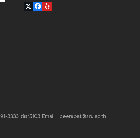
Twitter
Facebook
Yelp
(deprecated)
791-3333 ต่อ*5103 Email : peerapat@sru.ac.th