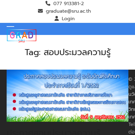
Skip
077 913381-2
to
graduate@sru.ac.th
content
Login
Open
Close
mobile
mobile
Tag:
สอบประมวลความรู้
menu
menu
© 
ดูแ
นว
เทค
วิท
เท
Te
ประกาศสอบประมวลความรู้
ต่อ