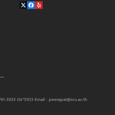
Twitter
Facebook
Yelp
(deprecated)
791-3333 ต่อ*5103 Email : peerapat@sru.ac.th