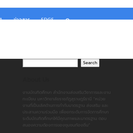
TA
ข่าวสาร
SDGS
Search
About Us
งานบัณฑิตศึกษา สำนักงานส่งเสริมวิชาการและงาน
ทะเบียน มหาวิทยาลัยราชภัฏสุราษฎร์ธานี “หน่วย
งานที่เป็นเลิศด้านการกำกับมาตรฐาน ส่งเสริม และ
ประสานความร่วมมือ เพื่อยกระดับการจัดการศึกษา
ระดับบัณฑิตศึกษาให้มีคุณภาพและมาตรฐาน ตอบ
สนองความต้องการของชุมชนท้องถิ่น”