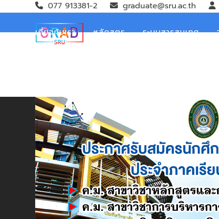
Skip
077 913381-2
graduate@sru.ac.th
to
content
เกี่ยวกับเรา
หลักสูตร
ระบบสารสนเทศ