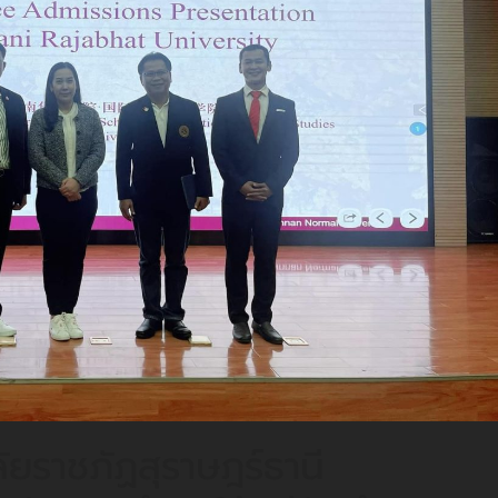
ัยราชภัฏสุราษฎร์ธานี