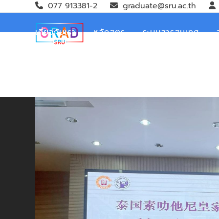
Skip
077 913381-2
graduate@sru.ac.th
to
content
เกี่ยวกับเรา
หลักสูตร
ระบบสารสนเทศ