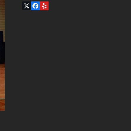
Twitter
Facebook
Yelp
(deprecated)