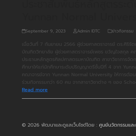
ประชาสัมพันธ์หลักสูตรระด
Yunnan Normal Univers
September 9, 2023
Admin IDTC
ข่าวกิจกรรม
เมื่อวันที่ 7 กันยายน 2566 ผู้ช่วยศาสตราจารย์ ดร.ศิริร
บัณฑิตวิทยาลัย ผู้ช่วยศาสตราจารย์เพชร ขวัญใจสกุล ค
ประธานหลักสูตรศิลปศาสตรมหาบัณฑิต สาขาวิชาการจัดการธ
ศึกษาให้แก่นักศึกษาระดับปริญญาตรีชั้นปีที่ 4 จาก Y
คณาจารย์จาก Yunnan Normal University ให้การต้อนรับ ซ
ร่วมกิจกรรมกว่า 60 คน จากสาขาวิชาต่าง ๆ ของ Scho
Read more
© 2026 พัฒนาและดูแลเว็บไซต์โดย :
ศูนย์นวัตกรรมและ