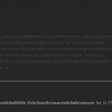
ับบัณฑิตศึกษาให้แก่นักศึกษาจาก
ity
ัตน์ ชูพันธ์ อรรถพลพิพัฒน์ คณบดีบัณฑิตวิทยาลัย พร้อมด้วยผู้บริหา
ณบดีคณะนิติศาสตร์ และผู้ช่วยศาสตราจารย์ ดร.สิญาธร นาคพิณ
ุรกิจท่องเที่ยวและบริการ ร่วมประชาสัมพันธ์หลักสูตรระดับบัณฑิต
unnan Normal University โดยมีศาสตราจารย์ Duàn Jíeyún และ
ึ่งการประชาสัมพันธ์หลักสูตรในครั้งนี้มีนักศึกษาให้ความสนใจเข้า
ol of…
เทคโนโลยีดิจิทัล สำนักวิทยบริการและเทคโนโลยีสารสนเทศ
Tel. 0-7