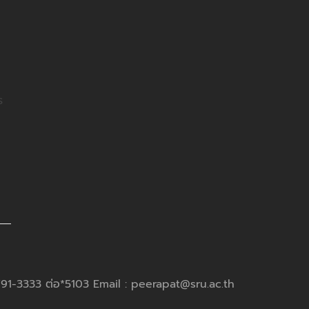
ร
791-3333 ต่อ*5103 Email : peerapat@sru.ac.th